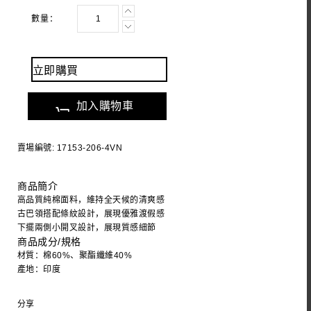
數量：
立即購買
加入購物車
賣場編號: 17153-206-4VN
商品簡介
高品質純棉面料，維持全天候的清爽感
古巴領搭配條紋設計，展現優雅渡假感
下擺兩側小開叉設計，展現質感細節
商品成分/規格
材質：棉60%、聚酯纖維40%
產地：印度
分享