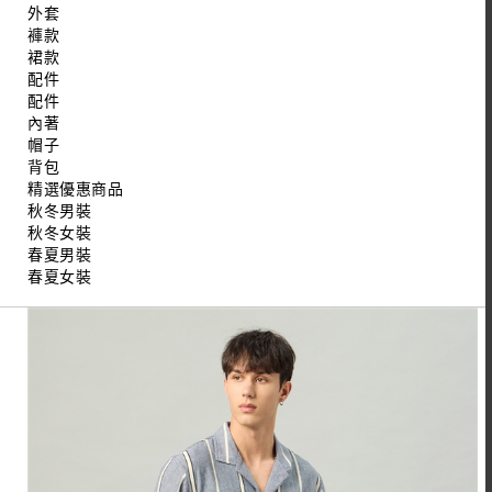
外套
褲款
裙款
配件
配件
內著
帽子
背包
精選優惠商品
秋冬男裝
秋冬女裝
春夏男裝
春夏女裝