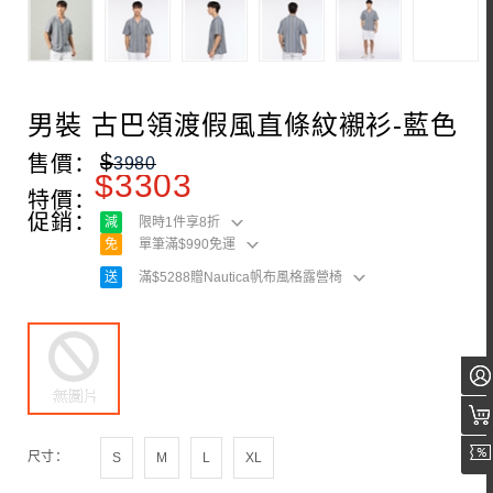
男裝 古巴領渡假風直條紋襯衫-藍色
$
售價：
3980
$
3303
特價：
促銷：
減
限時1件享8折
免
單筆滿$990免運
送
滿$5288贈Nautica帆布風格露營椅
尺寸：