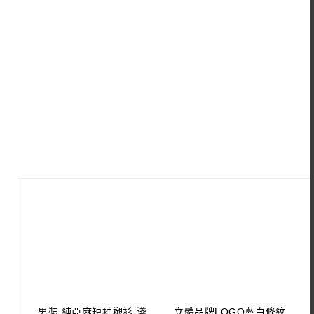
男裝 純亞麻短袖襯衫-淺
立體品牌LOGO藍白條紋