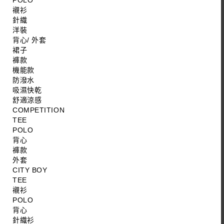
POLO
襯衫
針織
洋裝
背心/ 外套
裙子
褲款
機能款
防潑水
吸濕快乾
舒適涼感
COMPETITION
TEE
POLO
背心
褲款
外套
CITY BOY
TEE
襯衫
POLO
背心
針織衫