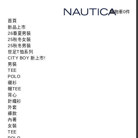
購物車
0
件
首頁
新品上市
26春夏男裝
25秋冬女裝
25秋冬男裝
世足T恤系列
CITY BOY 新上市!
男裝
TEE
POLO
襯衫
帽TEE
背心
針織衫
外套
褲款
內著
女裝
TEE