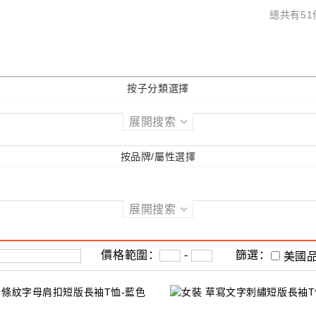
總共有51
按子分類選擇
展開搜索
按品牌/屬性選擇
展開搜索
價格範圍：
-
篩選：
美國