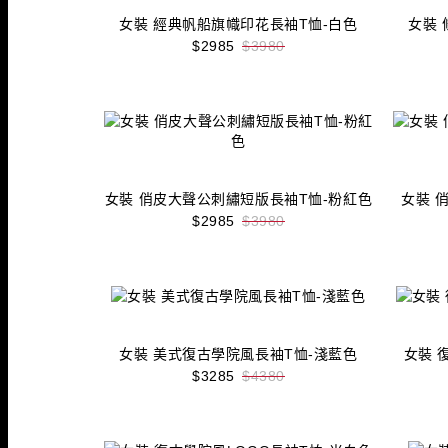
女裝 經典帆船旗幟印花長袖T恤-白色
女裝
$2985
$3980
收藏
立即購買
女裝 俏皮大聲公刺繡短版長袖T恤-粉紅色
女裝 
$2985
$3980
收藏
立即購買
女裝 美式復古學院風長袖T恤-淺藍色
女裝 
$3285
$4380
收藏
立即購買