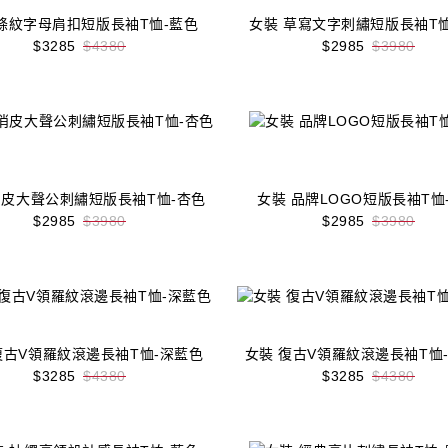
 條紋字母肩扣短版長袖T恤-藍色
女裝 草寫文字刺繡短版長袖T恤
$3285
$4380
$2985
$3980
收藏
立即購買
收藏
立即購買
俏皮大聲公刺繡短版長袖T恤-杏色
女裝 品牌LOGO短版長袖T恤
$2985
$3980
$2985
$3980
收藏
立即購買
收藏
立即購買
復古V領羅紋滾邊長袖T恤-深藍色
女裝 復古V領羅紋滾邊長袖T恤
$3285
$4380
$3285
$4380
收藏
立即購買
收藏
立即購買