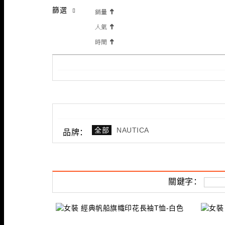
篩選
全部
NAUTICA
品牌：
關鍵字：