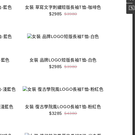
-藍色
女裝 草寫文字刺繡短版長袖T恤-咖啡色
$2985
$3980
收藏
立即購買
-藍色
女裝 品牌LOGO短版長袖T恤-白色
$2985
$3980
收藏
立即購買
-淺藍色
女裝 復古學院風LOGO長袖T恤-粉紅色
$3285
$4380
收藏
立即購買