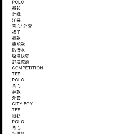
POLO
襯衫
針織
洋裝
背心/ 外套
裙子
褲款
機能款
防潑水
吸濕快乾
舒適涼感
COMPETITION
TEE
POLO
背心
褲款
外套
CITY BOY
TEE
襯衫
POLO
背心
針織衫