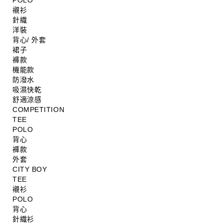
POLO
襯衫
針織
洋裝
背心/ 外套
裙子
褲款
機能款
防潑水
吸濕快乾
舒適涼感
COMPETITION
TEE
POLO
背心
褲款
外套
CITY BOY
TEE
襯衫
POLO
背心
針織衫