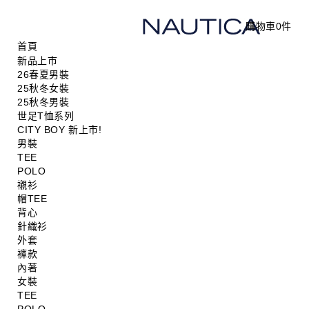
購物車
0
件
首頁
新品上市
26春夏男裝
25秋冬女裝
25秋冬男裝
世足T恤系列
CITY BOY 新上市!
男裝
TEE
POLO
襯衫
帽TEE
背心
針織衫
外套
褲款
內著
女裝
TEE