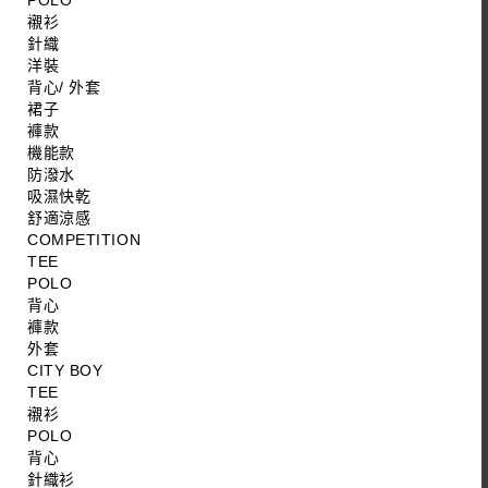
POLO
襯衫
針織
洋裝
背心/ 外套
裙子
褲款
機能款
防潑水
吸濕快乾
舒適涼感
COMPETITION
TEE
POLO
背心
褲款
外套
CITY BOY
TEE
襯衫
POLO
背心
針織衫