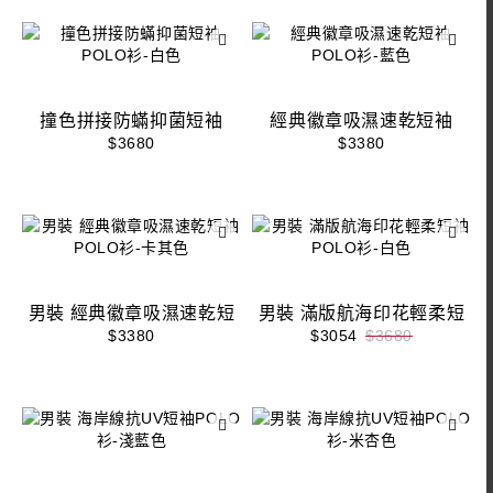
撞色拼接防蟎抑菌短袖
經典徽章吸濕速乾短袖
POLO衫-白色
POLO衫-藍色
$3680
$3380
男裝 經典徽章吸濕速乾短
男裝 滿版航海印花輕柔短
袖POLO衫-卡其色
袖POLO衫-白色
$3380
$3054
$3680