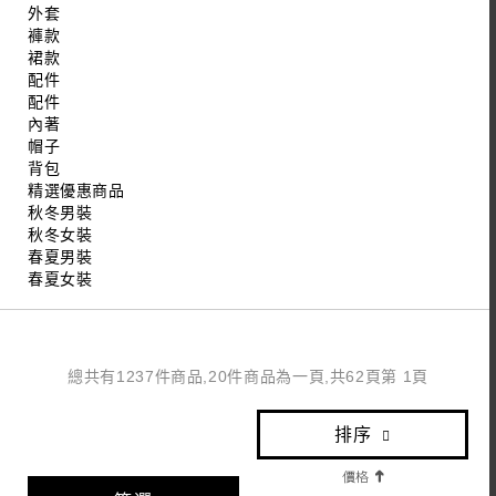
外套
褲款
裙款
配件
配件
內著
帽子
背包
精選優惠商品
秋冬男裝
秋冬女裝
春夏男裝
春夏女裝
總共有1237件商品,20件商品為一頁,共62頁第 1頁
排序