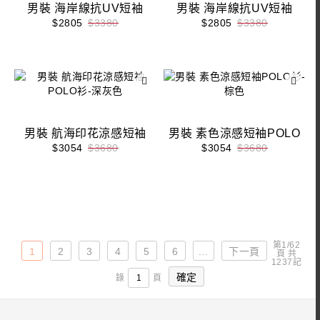
男裝 海岸線抗UV短袖
男裝 海岸線抗UV短袖
POLO衫-淺藍色
POLO衫-米杏色
$2805
$3380
$2805
$3380
男裝 航海印花涼感短袖
男裝 素色涼感短袖POLO
POLO衫-深灰色
衫-棕色
$3054
$3680
$3054
$3680
第1/62
1
2
3
4
5
6
...
下一頁
頁 共
1237記
錄
頁