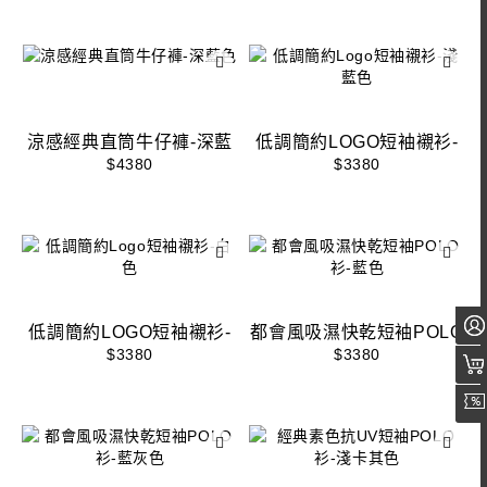
涼感經典直筒牛仔褲-深藍
低調簡約LOGO短袖襯衫-
色
淺藍色
$4380
$3380
低調簡約LOGO短袖襯衫-
都會風吸濕快乾短袖POLO
白色
衫-藍色
$3380
$3380