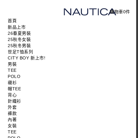
購物車
0
件
首頁
新品上市
26春夏男裝
25秋冬女裝
25秋冬男裝
世足T恤系列
CITY BOY 新上市!
男裝
TEE
POLO
襯衫
帽TEE
背心
針織衫
外套
褲款
內著
女裝
TEE