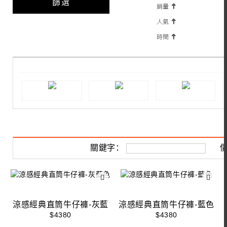
篩選
關鍵字：
價
涼感經典直筒牛仔褲-灰藍
涼感經典直筒牛仔褲-藍色
色
$4380
$4380