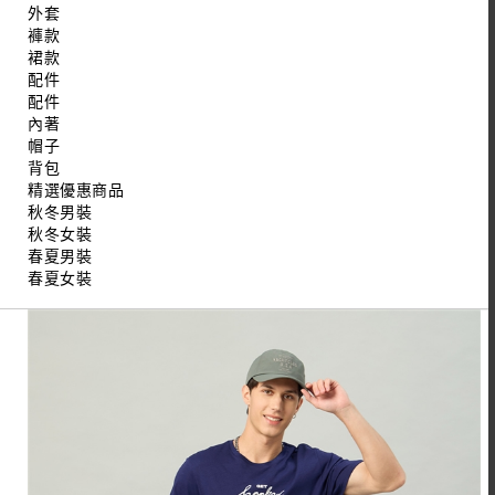
外套
褲款
裙款
配件
配件
內著
帽子
背包
精選優惠商品
秋冬男裝
秋冬女裝
春夏男裝
春夏女裝