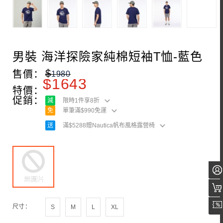
男裝 海洋探險家純棉短袖T恤-藍色
$
售價：
1980
$
1643
特價：
促銷：
減
限時1件享8折
免
單筆滿$990免運
送
滿$5288贈Nautica帆布風格露營椅
尺寸：