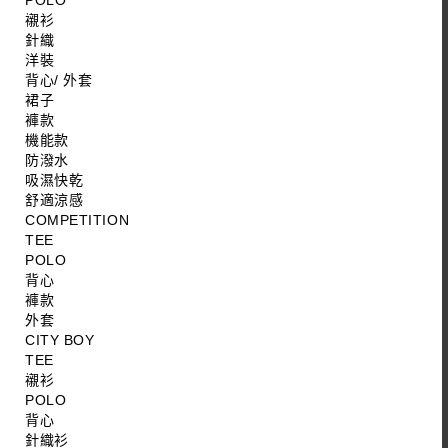
POLO
襯衫
針織
洋裝
背心/ 外套
裙子
褲款
機能款
防潑水
吸濕快乾
舒適涼感
COMPETITION
TEE
POLO
背心
褲款
外套
CITY BOY
TEE
襯衫
POLO
背心
針織衫