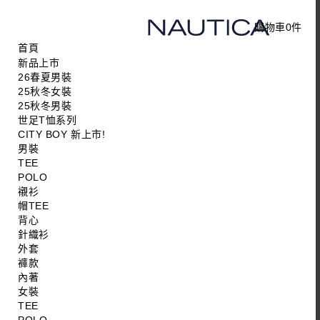
購物車
0
件
首頁
新品上市
26春夏男裝
25秋冬女裝
25秋冬男裝
世足T恤系列
CITY BOY 新上市!
男裝
TEE
POLO
襯衫
帽TEE
背心
針織衫
外套
褲款
內著
女裝
TEE