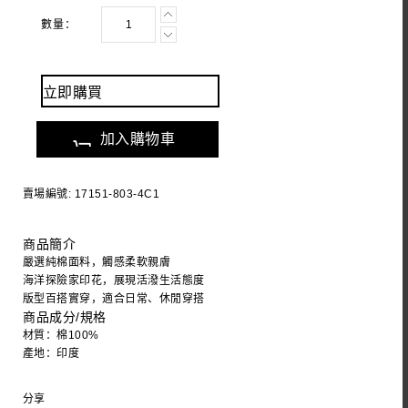
數量：
立即購買
加入購物車
賣場編號: 17151-803-4C1
商品簡介
嚴選純棉面料，觸感柔軟親膚
海洋探險家印花，展現活潑生活態度
版型百搭實穿，適合日常、休閒穿搭
商品成分/規格
材質：棉100%
產地：印度
分享