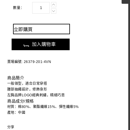
數量：
立即購買
加入購物車
賣場編號: 26379-201-4VN
商品簡介
一般領型，適合日常穿搭
腰部抽繩設計，修飾身形
左胸品牌LOGO經典刺繡，精細巧思
商品成分/規格
材質：棉80%、聚酯纖維15%、彈性纖維5%
產地：中國
分享