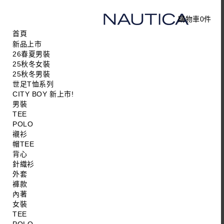
購物車
0
件
首頁
新品上市
26春夏男裝
25秋冬女裝
25秋冬男裝
世足T恤系列
CITY BOY 新上市!
男裝
TEE
POLO
襯衫
帽TEE
背心
針織衫
外套
褲款
內著
女裝
TEE