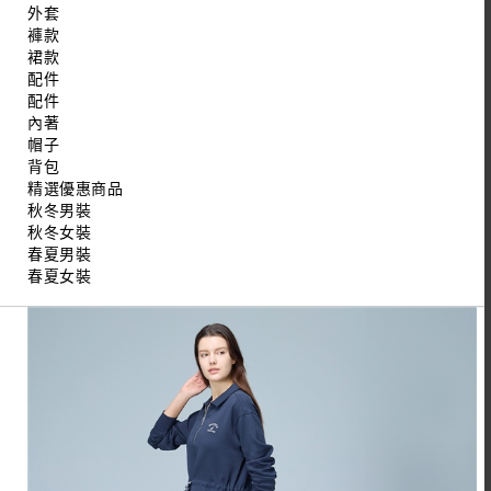
外套
褲款
裙款
配件
配件
內著
帽子
背包
精選優惠商品
秋冬男裝
秋冬女裝
春夏男裝
春夏女裝