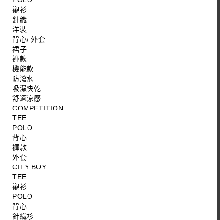
POLO
襯衫
針織
洋裝
背心/ 外套
裙子
褲款
機能款
防潑水
吸濕快乾
舒適涼感
COMPETITION
TEE
POLO
背心
褲款
外套
CITY BOY
TEE
襯衫
POLO
背心
針織衫