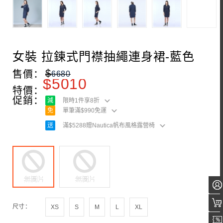
女裝 拉鍊式門襟抽繩連身裙-藍色
$
售價：
6680
$
5010
特價：
促銷：
減
限時1件享8折
免
單筆滿$990免運
送
滿$5288贈Nautica帆布風格露營椅
尺寸：