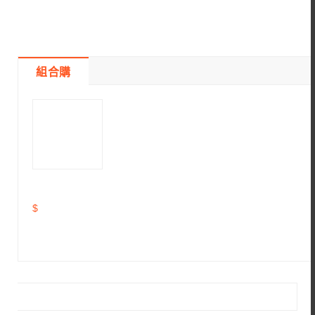
組合購
$