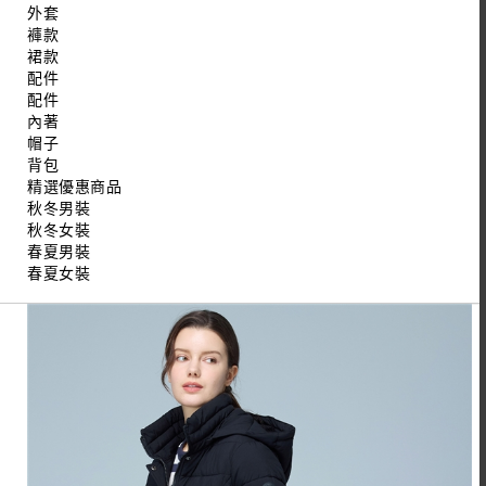
外套
褲款
裙款
配件
配件
內著
帽子
背包
精選優惠商品
秋冬男裝
秋冬女裝
春夏男裝
春夏女裝