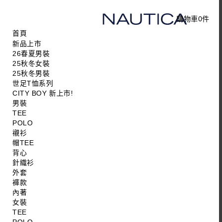
購物車
0
件
首頁
新品上市
26春夏男裝
25秋冬女裝
25秋冬男裝
世足T恤系列
CITY BOY 新上市!
男裝
TEE
POLO
襯衫
帽TEE
背心
針織衫
外套
褲款
內著
女裝
TEE