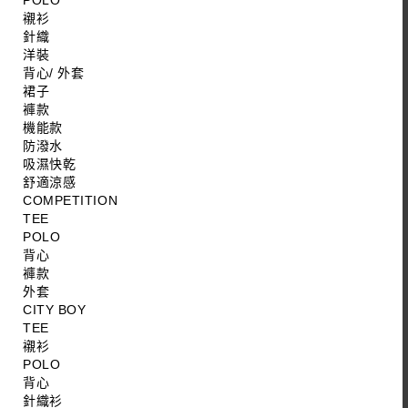
POLO
襯衫
針織
洋裝
背心/ 外套
裙子
褲款
機能款
防潑水
吸濕快乾
舒適涼感
COMPETITION
TEE
POLO
背心
褲款
外套
CITY BOY
TEE
襯衫
POLO
背心
針織衫