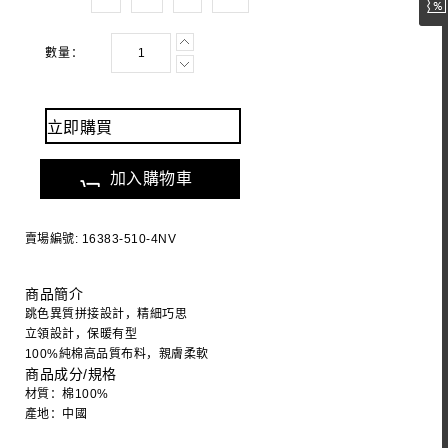
數量：
立即購買
加入購物車
賣場編號: 16383-510-4NV
商品簡介
跳色異質拼接設計，精細巧思
立領設計，保暖有型
100%純棉高品質布料，親膚柔軟
商品成分/規格
材質：棉100%
產地：中國