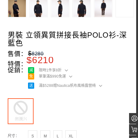
男裝 立領異質拼接長袖POLO衫-深
藍色
$
售價：
8280
$
6210
特價：
促銷：
減
限時1件享8折
免
單筆滿$990免運
送
滿$5288贈Nautica帆布風格露營椅
尺寸：