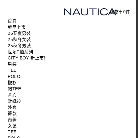
購物車
0
件
首頁
新品上市
26春夏男裝
25秋冬女裝
25秋冬男裝
世足T恤系列
CITY BOY 新上市!
男裝
TEE
POLO
襯衫
帽TEE
背心
針織衫
外套
褲款
內著
女裝
TEE