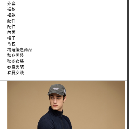
外套
褲款
裙款
配件
配件
內著
帽子
背包
精選優惠商品
秋冬男裝
秋冬女裝
春夏男裝
春夏女裝