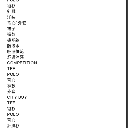
POLO
襯衫
針織
洋裝
背心/ 外套
裙子
褲款
機能款
防潑水
吸濕快乾
舒適涼感
COMPETITION
TEE
POLO
背心
褲款
外套
CITY BOY
TEE
襯衫
POLO
背心
針織衫