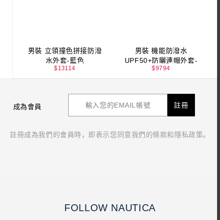
男裝 立領撞色拼接防潑
男裝 機能防潑水
水外套-藍色
UPF50+防曬連帽外套-
$
13114
$
9794
深藍色
註冊
成為會員
註冊成為我們的會員時，即表示您同意我們的條款和隱私政策。
FOLLOW NAUTICA