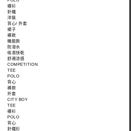
POLO
襯衫
針織
洋裝
背心/ 外套
裙子
褲款
機能款
防潑水
吸濕快乾
舒適涼感
COMPETITION
TEE
POLO
背心
褲款
外套
CITY BOY
TEE
襯衫
POLO
背心
針織衫