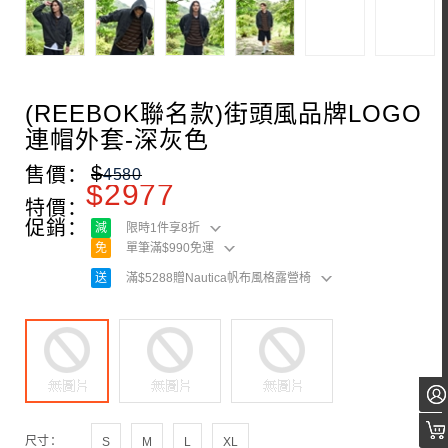
(REEBOK聯名款)街頭風品牌LOGO
連帽外套-深灰色
$
售價：
4580
$
2977
特價：
促銷：
減
限時1件享8折
免
單筆滿$990免運
送
滿$5288贈Nautica帆布風格露營椅
尺寸：