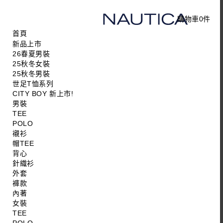
購物車
0
件
首頁
新品上市
26春夏男裝
25秋冬女裝
25秋冬男裝
世足T恤系列
CITY BOY 新上市!
男裝
TEE
POLO
襯衫
帽TEE
背心
針織衫
外套
褲款
內著
女裝
TEE