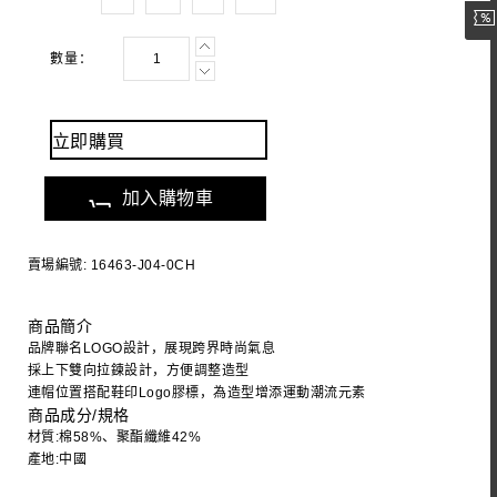
數量：
立即購買
加入購物車
賣場編號: 16463-J04-0CH
商品簡介
品牌聯名LOGO設計，展現跨界時尚氣息
採上下雙向拉鍊設計，方便調整造型
連帽位置搭配鞋印Logo膠標，為造型增添運動潮流元素
商品成分/規格
材質:棉58%、聚酯纖維42%
產地:中國