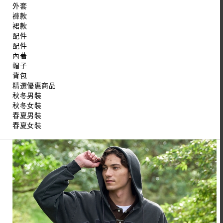
外套
褲款
裙款
配件
配件
內著
帽子
背包
精選優惠商品
秋冬男裝
秋冬女裝
春夏男裝
春夏女裝