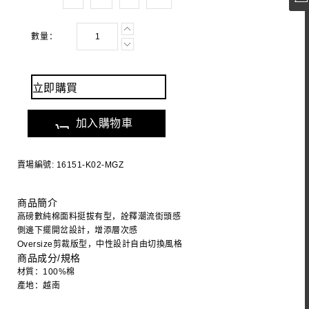
數量：
立即購買
加入購物車
賣場編號: 16151-K02-MGZ
商品簡介
高磅數純棉面料挺拔有型，詮釋潮流街頭感
側邊下擺開岔設計，增添層次感
Oversize剪裁版型，中性設計自由切換風格
商品成分/規格
材質：100%棉
產地：越南