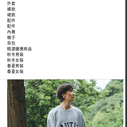
外套
褲款
裙款
配件
配件
內著
帽子
背包
精選優惠商品
秋冬男裝
秋冬女裝
春夏男裝
春夏女裝