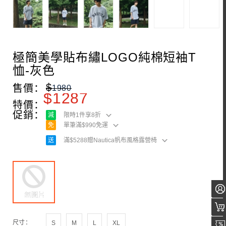
極簡美學貼布繡LOGO純棉短袖T
恤-灰色
$
售價：
1980
$
1287
特價：
促銷：
減
限時1件享8折
免
單筆滿$990免運
送
滿$5288贈Nautica帆布風格露營椅
尺寸：