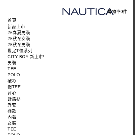
購物車
0
件
首頁
新品上市
26春夏男裝
25秋冬女裝
25秋冬男裝
世足T恤系列
CITY BOY 新上市!
男裝
TEE
POLO
襯衫
帽TEE
背心
針織衫
外套
褲款
內著
女裝
TEE