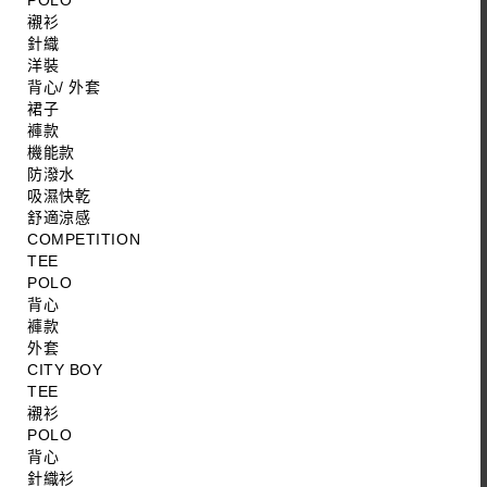
POLO
襯衫
針織
洋裝
背心/ 外套
裙子
褲款
機能款
防潑水
吸濕快乾
舒適涼感
COMPETITION
TEE
POLO
背心
褲款
外套
CITY BOY
TEE
襯衫
POLO
背心
針織衫