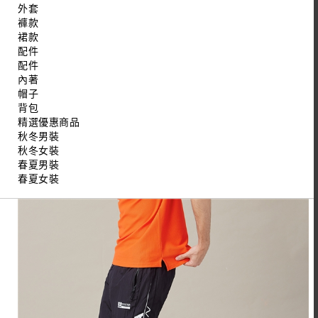
外套
褲款
裙款
配件
配件
內著
帽子
背包
精選優惠商品
秋冬男裝
秋冬女裝
春夏男裝
春夏女裝