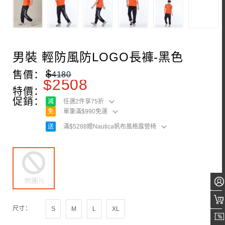
男裝 輕防風防LOGO長褲-黑色
$
售價：
4180
$
2508
特價：
促銷：
減
任選2件享75折
免
單筆滿$990免運
送
滿$5288贈Nautica帆布風格露營椅
尺寸：