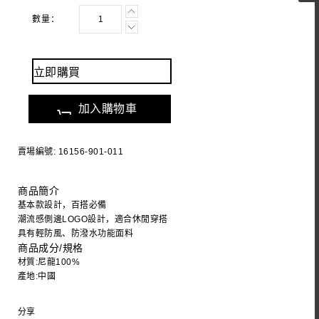
數量：
立即購買
加入購物車
賣場編號: 16156-901-011
商品簡介
基本款設計，百搭必備
潮流感側邊LOGO設計，適合休閒穿搭
具有輕防風、防潑水功能面料
商品成分/規格
材質:尼龍100%
產地:中國
分享