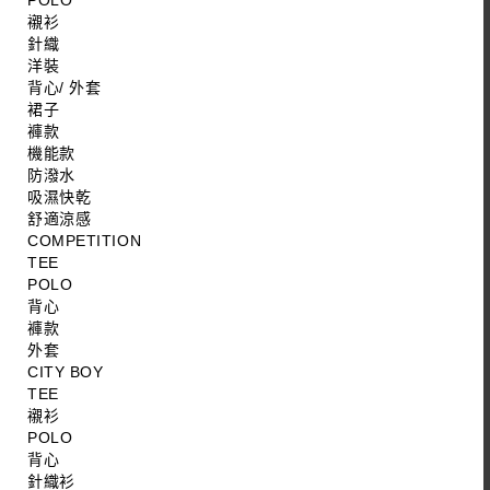
POLO
襯衫
針織
洋裝
背心/ 外套
裙子
褲款
機能款
防潑水
吸濕快乾
舒適涼感
COMPETITION
TEE
POLO
背心
褲款
外套
CITY BOY
TEE
襯衫
POLO
背心
針織衫