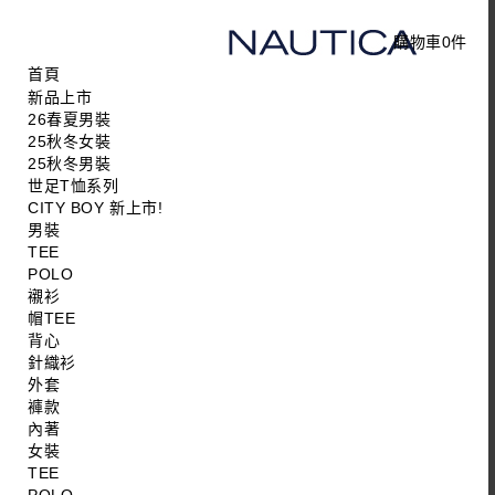
購物車
0
件
首頁
新品上市
26春夏男裝
25秋冬女裝
25秋冬男裝
世足T恤系列
CITY BOY 新上市!
男裝
TEE
POLO
襯衫
帽TEE
背心
針織衫
外套
褲款
內著
女裝
TEE