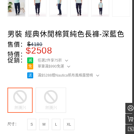
男裝 經典休閒棉質純色長褲-深藍色
$
售價：
4180
$
2508
特價：
促銷：
減
任選2件享75折
免
單筆滿$990免運
送
滿$5288贈Nautica帆布風格露營椅
尺寸：