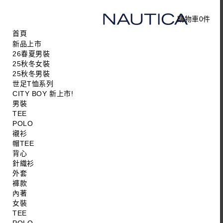
購物車
0
件
首頁
新品上市
26春夏男裝
25秋冬女裝
25秋冬男裝
世足T恤系列
CITY BOY 新上市!
男裝
TEE
POLO
襯衫
帽TEE
背心
針織衫
外套
褲款
內著
女裝
TEE