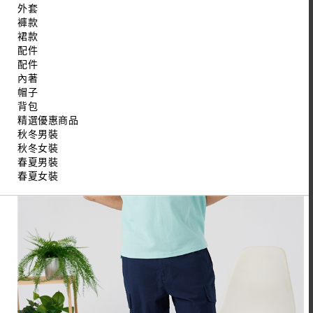
外套
褲款
裙款
配件
配件
內著
帽子
背包
精選優惠商品
秋冬男裝
秋冬女裝
春夏男裝
春夏女裝