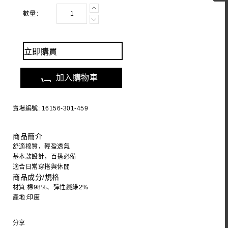
數量：
立即購買
加入購物車
賣場編號: 16156-301-459
商品簡介
舒適棉質，輕盈透氣
基本款設計，百搭必備
適合日常穿搭與休閒
商品成分/規格
材質:棉98%、彈性纖維2%
產地:印度
分享