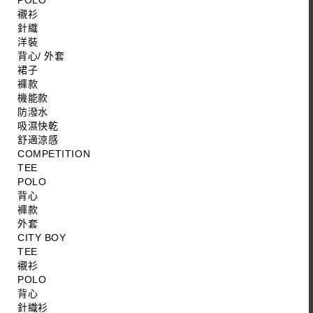
POLO
襯衫
針織
洋裝
背心/ 外套
裙子
褲款
機能款
防潑水
吸濕快乾
舒適涼感
COMPETITION
TEE
POLO
背心
褲款
外套
CITY BOY
TEE
襯衫
POLO
背心
針織衫