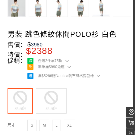
男裝 跳色條紋休閒POLO衫-白色
$
售價：
3980
$
2388
特價：
促銷：
減
任選2件享75折
免
單筆滿$990免運
送
滿$5288贈Nautica帆布風格露營椅
尺寸：