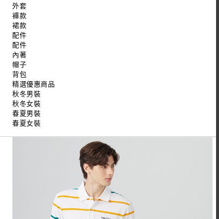
外套
褲款
裙款
配件
配件
內著
帽子
背包
精選優惠商品
秋冬男裝
秋冬女裝
春夏男裝
春夏女裝