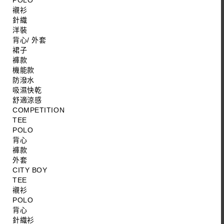
POLO
襯衫
針織
洋裝
背心/ 外套
裙子
褲款
機能款
防潑水
吸濕快乾
舒適涼感
COMPETITION
TEE
POLO
背心
褲款
外套
CITY BOY
TEE
襯衫
POLO
背心
針織衫