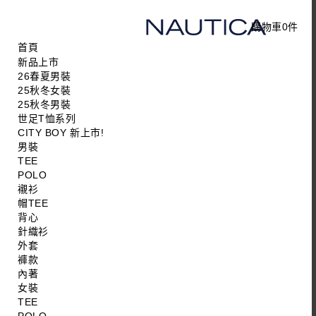
購物車
0
件
首頁
新品上市
26春夏男裝
25秋冬女裝
25秋冬男裝
世足T恤系列
CITY BOY 新上市!
男裝
TEE
POLO
襯衫
帽TEE
背心
針織衫
外套
褲款
內著
女裝
TEE