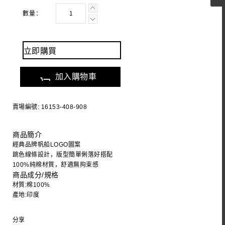
數量：
立即購買
加入購物車
賣場編號: 16153-408-908
商品簡介
經典品牌帆船LOGO圖案
跳色線條設計，版型簡單俐落好搭配
100%純棉材質，舒適無拘束感
商品成分/規格
材質:棉100%
產地:印度
分享