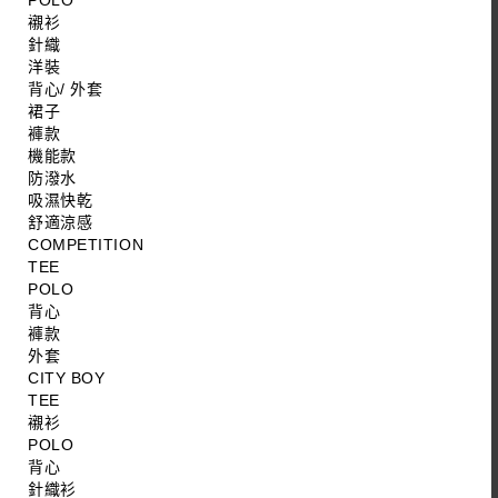
POLO
襯衫
針織
洋裝
背心/ 外套
裙子
褲款
機能款
防潑水
吸濕快乾
舒適涼感
COMPETITION
TEE
POLO
背心
褲款
外套
CITY BOY
TEE
襯衫
POLO
背心
針織衫