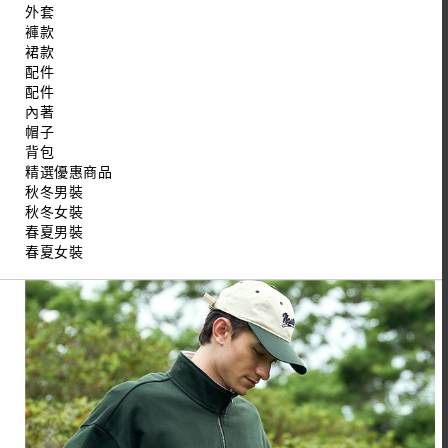
外套
褲款
裙款
配件
配件
內著
帽子
背包
精選優惠商品
秋冬男裝
秋冬女裝
春夏男裝
春夏女裝