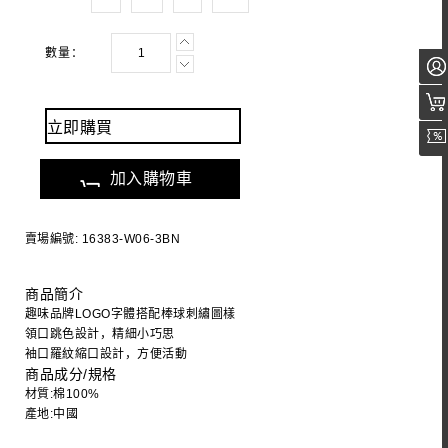
數量：
立即購買
加入購物車
賣場編號: 16383-W06-3BN
商品簡介
趣味品牌LOGO字體搭配棒球刺繡圖樣
領口跳色設計，精細小巧思
袖口羅紋縮口設計，方便活動
商品成分/規格
材質:棉100%
產地:中國