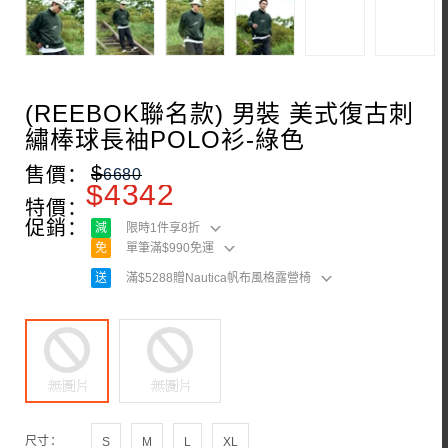
(REEBOK聯名款) 男裝 美式復古刺
繡棒球長袖POLO衫-綠色
$
售價：
6680
$
4342
特價：
促銷：
減
限時1件享8折
免
單筆滿$990免運
送
滿$5288贈Nautica帆布風格露營椅
尺寸：