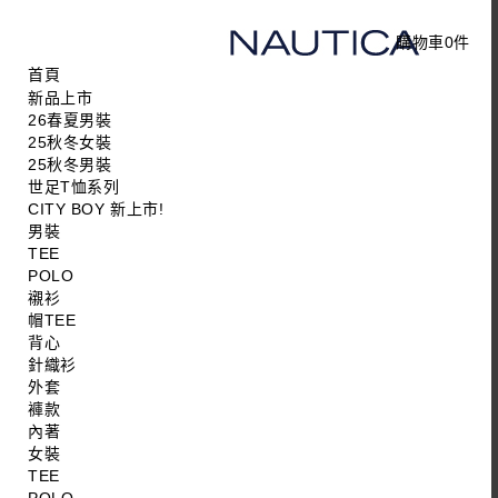
購物車
0
件
首頁
新品上市
26春夏男裝
25秋冬女裝
25秋冬男裝
世足T恤系列
CITY BOY 新上市!
男裝
TEE
POLO
襯衫
帽TEE
背心
針織衫
外套
褲款
內著
女裝
TEE