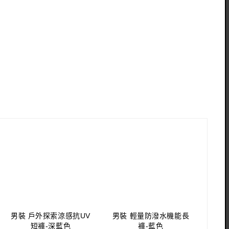
男裝 戶外探索涼感抗UV
男裝 輕量防潑水機能長
短褲-深藍色
褲-藍色