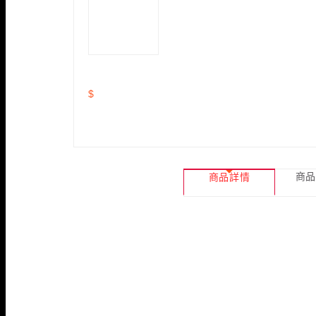
$
商品
商品詳情