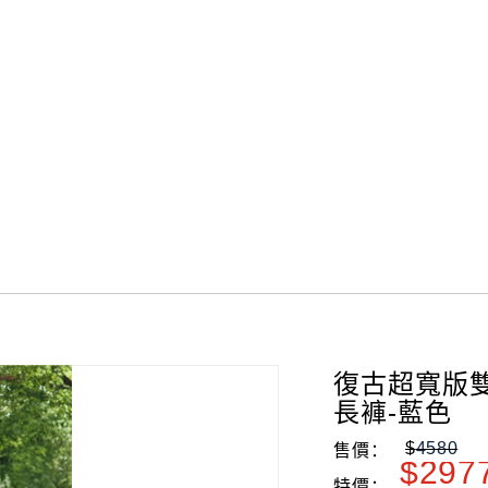
復古超寬版
長褲-藍色
$
4580
售價：
$
297
特價：