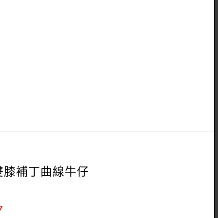
雙膝補丁曲線牛仔
7