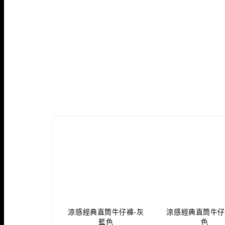
涼感經典直筒牛仔褲-灰
涼感經典直筒牛仔
藍色
色