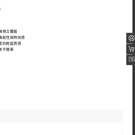
B
展現立體度
機能性與時尚感
夏的輕盈質感
來不簡單