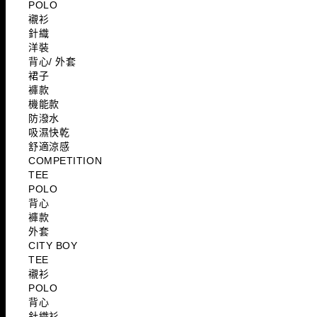
POLO
襯衫
針織
洋裝
背心/ 外套
裙子
褲款
機能款
防潑水
吸濕快乾
舒適涼感
COMPETITION
TEE
POLO
背心
褲款
外套
CITY BOY
TEE
襯衫
POLO
背心
針織衫