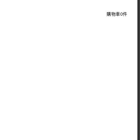
購物車
0
件