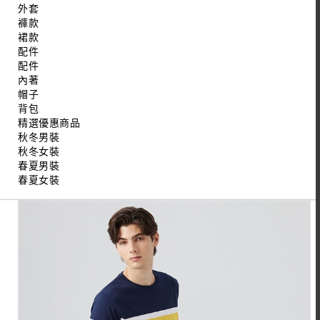
外套
褲款
裙款
配件
配件
內著
帽子
背包
精選優惠商品
秋冬男裝
秋冬女裝
春夏男裝
春夏女裝