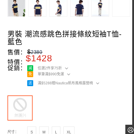
男裝 潮流感跳色拼接條紋短袖T恤-
藍色
$
售價：
2380
$
1428
特價：
促銷：
減
任選2件享75折
免
單筆滿$990免運
送
滿$5288贈Nautica帆布風格露營椅
尺寸：