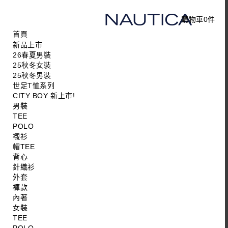
購物車
0
件
首頁
新品上市
26春夏男裝
25秋冬女裝
25秋冬男裝
世足T恤系列
CITY BOY 新上市!
男裝
TEE
POLO
襯衫
帽TEE
背心
針織衫
外套
褲款
內著
女裝
TEE