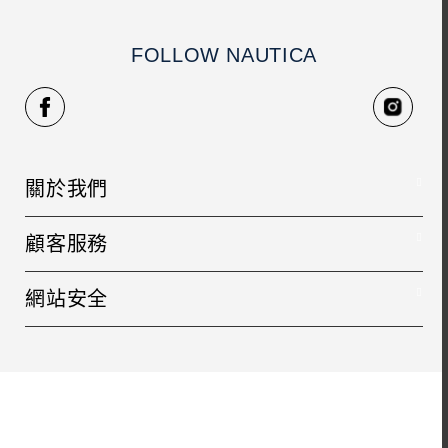
FOLLOW NAUTICA
關於我們
品牌故事
顧客服務
人才招募
聯絡我們
銷售據點
網站安全
常見問題
隱私權政策
寄送方式
條款及細則
退貨方式
購物安全
成為會員
防詐騙宣導