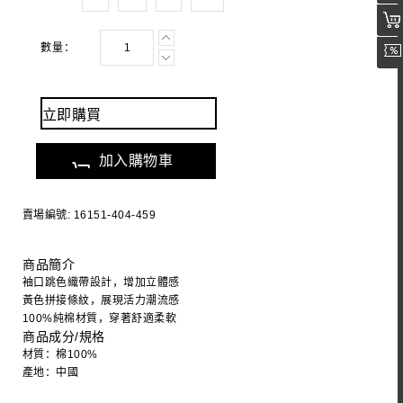
數量：
立即購買
加入購物車
賣場編號: 16151-404-459
商品簡介
袖口跳色織帶設計，增加立體感
黃色拼接條紋，展現活力潮流感
100%純棉材質，穿著舒適柔軟
商品成分/規格
材質：棉100%
產地：中國