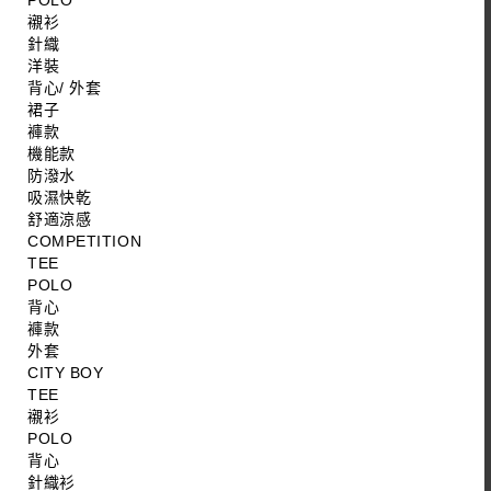
POLO
襯衫
針織
洋裝
背心/ 外套
裙子
褲款
機能款
防潑水
吸濕快乾
舒適涼感
COMPETITION
TEE
POLO
背心
褲款
外套
CITY BOY
TEE
襯衫
POLO
背心
針織衫