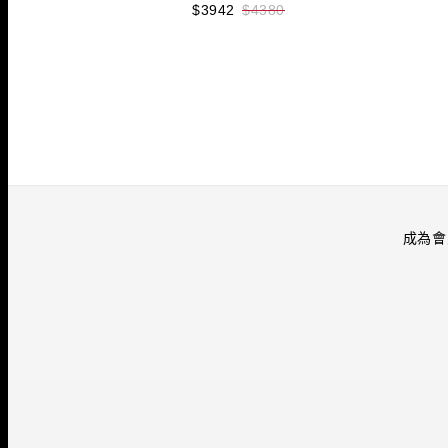
$3942
$4380
收藏
立即購買
成為會