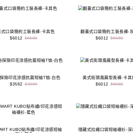
蓋式口袋簡約工裝長褲-卡其色
翻蓋式口袋簡約工裝長褲-
$6012
$6680
$6012
$6680
收藏
立即購買
收藏
立即購買
探險印花涼感抗菌短袖T恤-白色
美式街頭風繭型長褲-卡其
$3582
$3980
$6012
$6680
收藏
立即購買
收藏
立即購買
MART KUBO貼布繡/印花涼感短袖
隱藏式拉繩口袋短袖襯衫-深