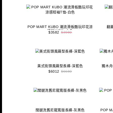
POP MART KUBO 潮流滑板酷玩印花涼
翻
感短袖T恤-白色
$3582
$3980
收藏
立即購買
美式街頭風繭型長褲-深藍色
獨木舟
$6012
$6680
收藏
立即購買
闊腿洗舊尼龍寬版長褲-灰黑色
POP 