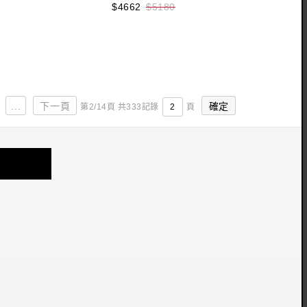
$4662
$5180
收藏
立即購買
...
下一頁
第2/14頁 共333記錄
頁