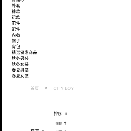
外套
褲款
裙款
配件
配件
內著
帽子
背包
精選優惠商品
秋冬男裝
秋冬女裝
春夏男裝
春夏女裝
首頁
CITY BOY
排序
篩選