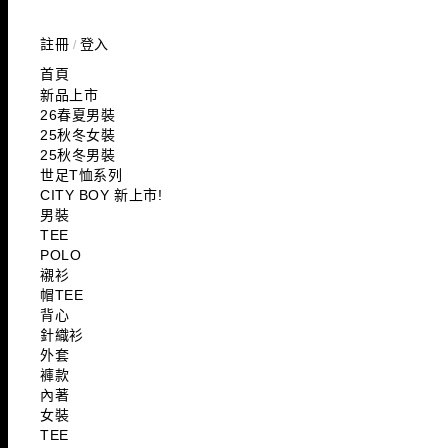
註冊
登入
/
首頁
新品上市
26春夏男裝
25秋冬女裝
25秋冬男裝
世足T恤系列
CITY BOY 新上市!
男裝
TEE
POLO
襯衫
帽TEE
背心
針織衫
外套
褲款
內著
女裝
TEE