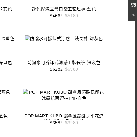
卡其色
跳色壓線立體口袋工裝短褲-藍色
$4662
$5180
收藏
立即購買
深藍色
防潑水可拆卸式涼感工裝長褲-深灰色
$6282
$6980
收藏
立即購買
藍色
POP MART KUBO 跳傘風鏡酷玩印花涼
感抗菌短袖T恤-白色
$3582
$3980
收藏
立即購買