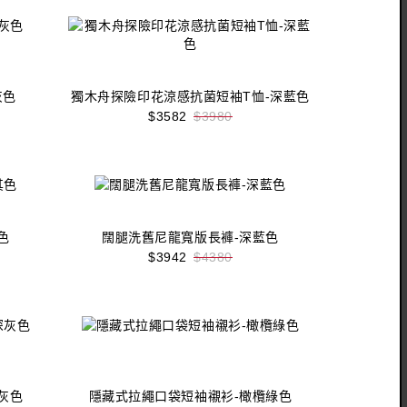
灰色
獨木舟探險印花涼感抗菌短袖T恤-深藍色
$3582
$3980
收藏
立即購買
色
闊腿洗舊尼龍寬版長褲-深藍色
$3942
$4380
收藏
立即購買
灰色
隱藏式拉繩口袋短袖襯衫-橄欖綠色