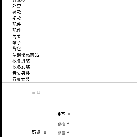
外套
褲款
裙款
配件
配件
內著
帽子
背包
精選優惠商品
秋冬男裝
秋冬女裝
春夏男裝
春夏女裝
首頁
排序
篩選