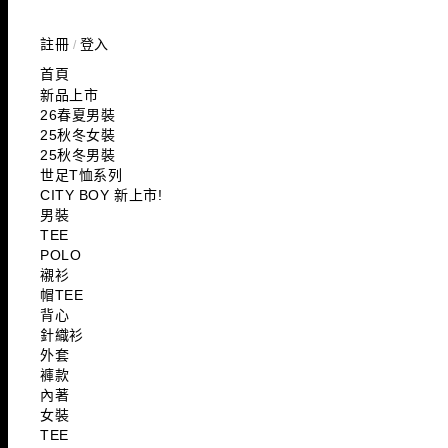
註冊
登入
/
首頁
新品上市
26春夏男裝
25秋冬女裝
25秋冬男裝
世足T恤系列
CITY BOY 新上市!
男裝
TEE
POLO
襯衫
帽TEE
背心
針織衫
外套
褲款
內著
女裝
TEE