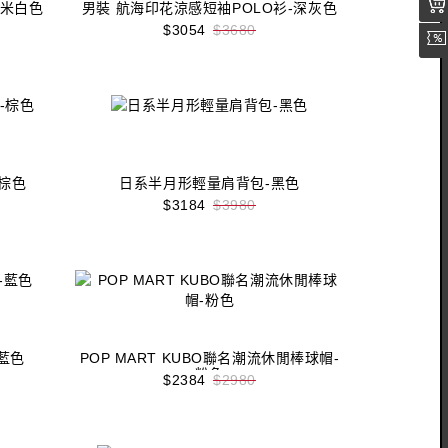
-米白色
男裝 航海印花涼感短袖POLO衫-深灰色
$3054
$3680
收藏
立即購買
-棕色
日系半月形輕量肩背包-黑色
$3184
$3980
收藏
立即購買
藍色
POP MART KUBO聯名潮流休閒棒球帽-
粉色
$2384
$2980
收藏
立即購買