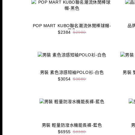
POP MART KUBO聯名潮流休閒棒球帽-
品
黑色
$2384
$2980
收藏
立即購買
男裝 素色涼感短袖POLO衫-白色
男裝 
$3054
$3680
收藏
立即購買
男裝 輕量防潑水機能長褲-藍色
$6955
$8380