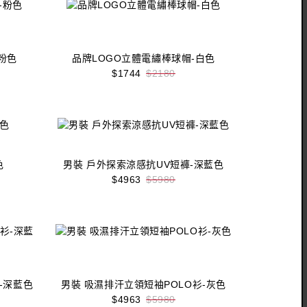
粉色
品牌LOGO立體電繡棒球帽-白色
$1744
$2180
收藏
立即購買
色
男裝 戶外探索涼感抗UV短褲-深藍色
$4963
$5980
收藏
立即購買
-深藍色
男裝 吸濕排汗立領短袖POLO衫-灰色
$4963
$5980