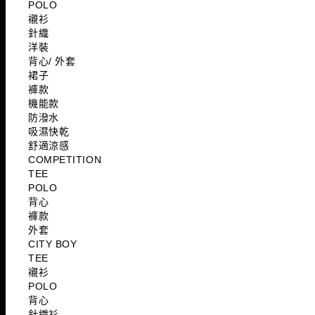
POLO
襯衫
針織
洋裝
背心/ 外套
裙子
褲款
機能款
防潑水
吸濕快乾
舒適涼感
COMPETITION
TEE
POLO
背心
褲款
外套
CITY BOY
TEE
襯衫
POLO
背心
針織衫