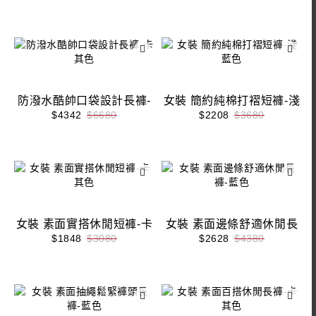
防潑水酷帥口袋設計長褲-
女裝 簡約純棉打褶短褲-淺
卡其色
藍色
$4342
$6680
$2208
$3680
女裝 素面實搭休閒短褲-卡
女裝 素面邊條舒適休閒長
其色
褲-藍色
$1848
$3080
$2628
$4380