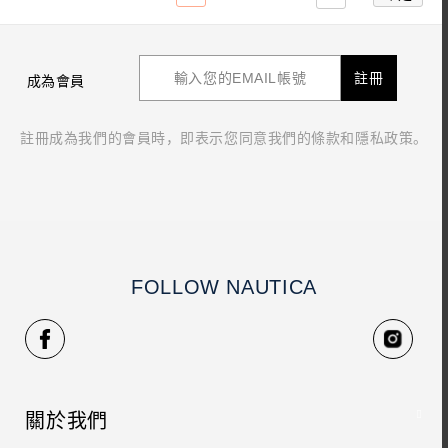
註冊
成為會員
註冊成為我們的會員時，即表示您同意我們的條款和隱私政策。
FOLLOW NAUTICA
關於我們
品牌故事