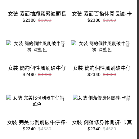
女裝 素面抽繩鬆緊褲頭長
女裝 素面百搭休閒長褲-卡
褲-藍色
其色
$2388
$3980
$2388
$3980
女裝 簡約個性風刷破牛仔
女裝 簡約個性風刷破牛仔
褲-深藍色
褲-深藍色
$2490
$4980
$2340
$4680
女裝 完美比例刷破牛仔褲-
女裝 俐落修身休閒褲-卡其
藍色
$2340
$4680
$2340
$4680