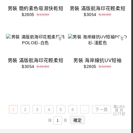
男裝 簡約素色吸濕快乾短
男裝 滿版航海印花輕柔短
袖POLO衫-杏色
袖POLO衫-深藍色
$2805
$3380
$3054
$3680
男裝 滿版航海印花輕柔短
男裝 海岸線抗UV短袖
袖POLO衫-白色
POLO衫-淺藍色
$3054
$3680
$2805
$3380
第1/50
1
2
3
4
5
6
...
下一頁
頁 共
1177記
錄
頁