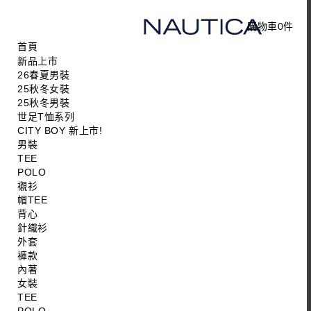
購物車
0
件
首頁
新品上市
26春夏男裝
25秋冬女裝
25秋冬男裝
世足T恤系列
CITY BOY 新上市!
男裝
TEE
POLO
襯衫
帽TEE
背心
針織衫
外套
褲款
內著
女裝
TEE