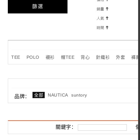
篩選
TEE
POLO
襯衫
帽TEE
背心
針織衫
外套
褲
全部
NAUTICA
suntory
品牌：
關鍵字：
價