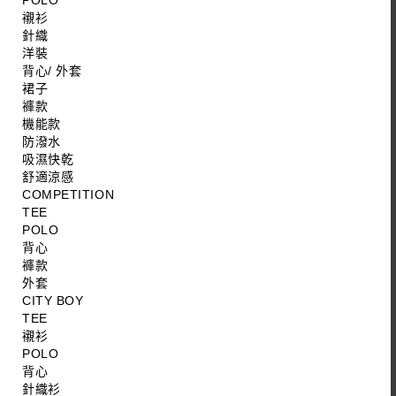
POLO
襯衫
針織
洋裝
背心/ 外套
裙子
褲款
機能款
防潑水
吸濕快乾
舒適涼感
COMPETITION
TEE
POLO
背心
褲款
外套
CITY BOY
TEE
襯衫
POLO
背心
針織衫