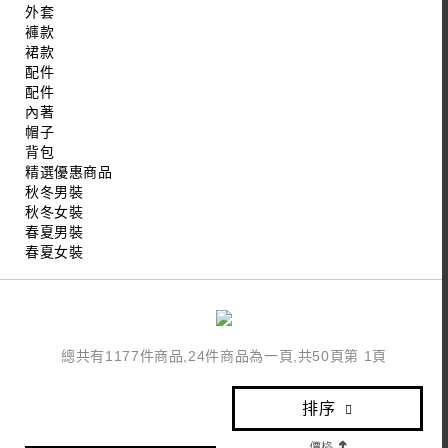
外套
褲款
裙款
配件
配件
內著
帽子
背包
精選優惠商品
秋冬男裝
秋冬女裝
春夏男裝
春夏女裝
總共有1177件商品,24件商品為一頁,共50頁第 1頁
排序