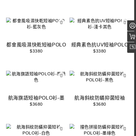
都會風吸濕快乾短袖POLO
經典素色抗UV短袖POLO
衫-藍灰色
衫-淺卡其色
$3380
$3380
航海旗語短袖POLO衫-墨
航海斜紋防蟎抑菌短袖
綠色
POLO衫-黑色
$3680
$3680