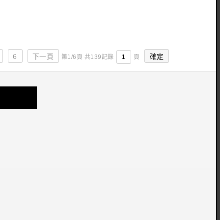
6
下一頁
第1/6頁 共139記錄
頁