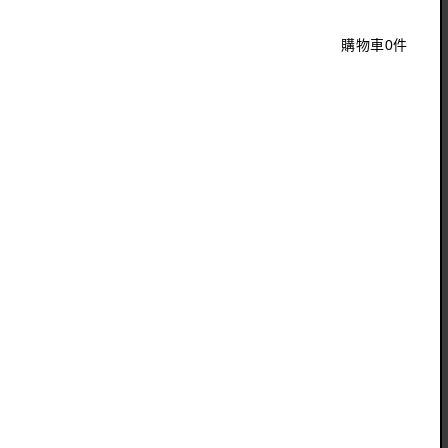
購物車
0
件