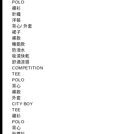
POLO
襯衫
針織
洋裝
背心/ 外套
裙子
褲款
機能款
防潑水
吸濕快乾
舒適涼感
COMPETITION
TEE
POLO
背心
褲款
外套
CITY BOY
TEE
襯衫
POLO
背心
針織衫