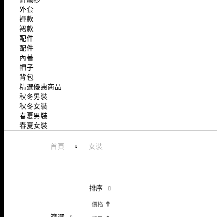
外套
褲款
裙款
配件
配件
內著
帽子
背包
精選優惠商品
秋冬男裝
秋冬女裝
春夏男裝
春夏女裝
首頁
女裝
排序
篩選