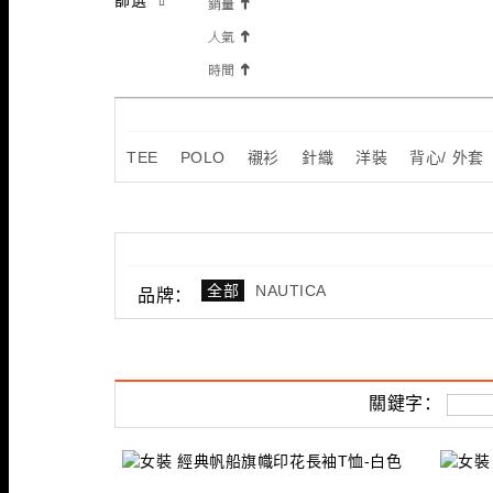
TEE
POLO
襯衫
針織
洋裝
背心/ 外套
全部
NAUTICA
品牌：
關鍵字：