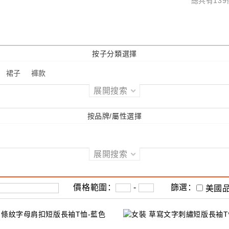
總共有139
按子分類選擇
裙子
褲款
展開搜索
按品牌/屬性選擇
展開搜索
價格範圍：
-
篩選：
美國