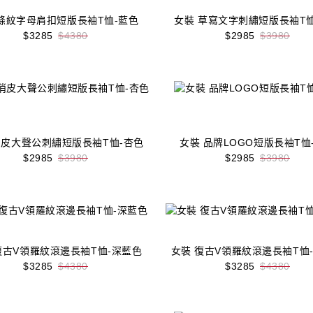
 條紋字母肩扣短版長袖T恤-藍色
女裝 草寫文字刺繡短版長袖T恤
$3285
$4380
$2985
$3980
收藏
立即購買
收藏
立即購買
俏皮大聲公刺繡短版長袖T恤-杏色
女裝 品牌LOGO短版長袖T恤
$2985
$3980
$2985
$3980
收藏
立即購買
收藏
立即購買
復古V領羅紋滾邊長袖T恤-深藍色
女裝 復古V領羅紋滾邊長袖T恤
$3285
$4380
$3285
$4380
收藏
立即購買
收藏
立即購買