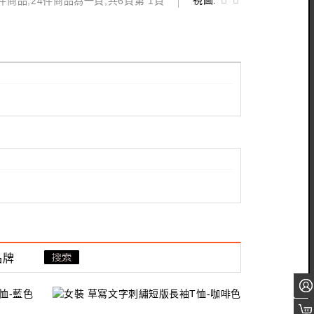
視圖:
件商品,24件商品為一頁,共6頁第 1頁
品牌