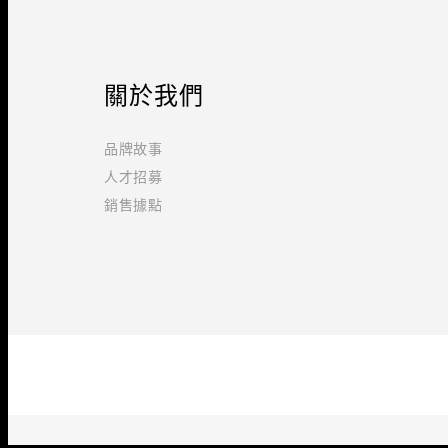
關於我們
品牌故事
人才招募
銷售據點