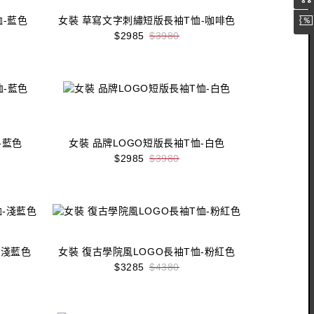
-藍色
女裝 草寫文字刺繡短版長袖T恤-咖啡色
$2985
$3980
收藏
立即購買
-藍色
女裝 品牌LOGO短版長袖T恤-白色
$2985
$3980
收藏
立即購買
-淺藍色
女裝 復古學院風LOGO長袖T恤-粉紅色
$3285
$4380
收藏
立即購買