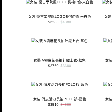
女裝 復古學院風LOGO長袖T恤-米白色
女裝
$3285
$4380
收藏
立即購買
女裝 V領麻花長袖針織上衣-藍色
女裝
$2760
$3680
收藏
立即購買
女裝 俏皮活力長袖POLO衫-藍色
女裝
$3510
$4680
收藏
立即購買