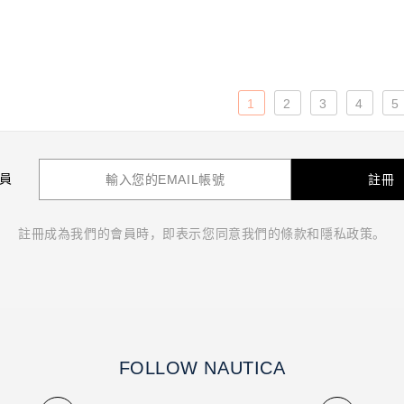
1
2
3
4
5
員
註冊
註冊成為我們的會員時，即表示您同意我們的條款和隱私政策。
FOLLOW NAUTICA