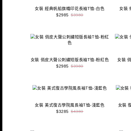
女裝 經典帆船旗幟印花長袖T恤-白色
女裝
$2985
$3980
收藏
立即購買
女裝 俏皮大聲公刺繡短版長袖T恤-粉紅色
女裝 
$2985
$3980
收藏
立即購買
女裝 美式復古學院風長袖T恤-淺藍色
女裝 
$3285
$4380
收藏
立即購買