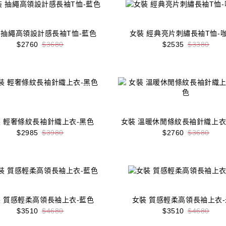
 抽繩高領設計感長袖T恤-藍色
女裝 經典亮片刺繡長袖T恤-
$2760
$3680
$2535
$3380
收藏
立即購買
收藏
立即購買
 輕奢條紋長袖針織上衣-黑色
女裝 溫暖休閒條紋長袖針織上衣
$2985
$3980
$2760
$3680
收藏
立即購買
收藏
立即購買
 質感輕柔高領長袖上衣-藍色
女裝 質感輕柔高領長袖上衣
$3510
$4680
$3510
$4680
收藏
立即購買
收藏
立即購買