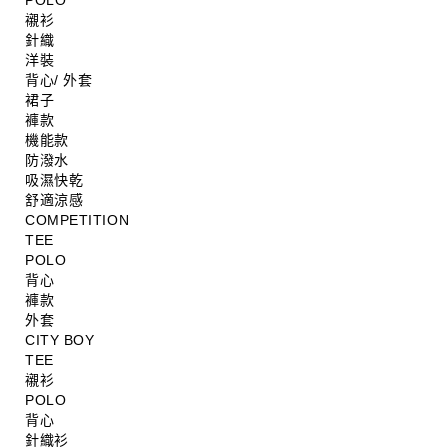
POLO
襯衫
針織
洋裝
背心/ 外套
裙子
褲款
機能款
防潑水
吸濕快乾
舒適涼感
COMPETITION
TEE
POLO
背心
褲款
外套
CITY BOY
TEE
襯衫
POLO
背心
針織衫