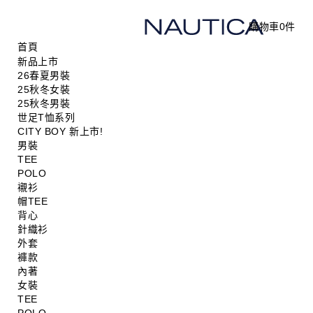
購物車
0
件
首頁
新品上市
26春夏男裝
25秋冬女裝
25秋冬男裝
世足T恤系列
CITY BOY 新上市!
男裝
TEE
POLO
襯衫
帽TEE
背心
針織衫
外套
褲款
內著
女裝
TEE